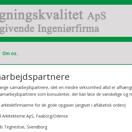
Om os..
arbejdspartnere
ange samarbejdspartnere, idet en mindre virksomhed altid er afhæng
samarbejdspartnere som konsulenter, der kan løse de vanskelige og
r arkitektfirmaerne for de gode opgaver (angivet i alfabetisk orden):
ld Arkitekterne ApS, Faaborg/Odense
ds Tegnestue, Svendborg