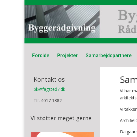
Forside
Projekter
Samarbejdspartnere
Sam
Kontakt os
bk@fagsted7.dk
Vi har m
arkitekt
Tlf. 4017 1382
Vi takke
Vi støtter meget gerne
Archifie
Dalgaar